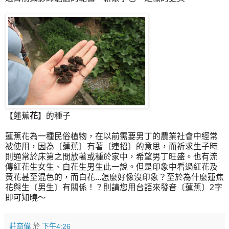
【蓮蕉
花
】的種子
蓮蕉花為一種民俗植物，在以前需要男丁的農業社會中經常
被使用，因為〔蓮蕉〕有著〔連招〕的意思，而祈求生子時
則通常於床第之間放著或種於家中，希望男丁旺盛。也有流
傳紅花生女生、白花生男生此一說。但是印象中看過紅花及
黃花甚至混色的，而白花...怎麼好像沒印象？至於為什麼蓮焦
花與生〔男生〕有關係！？則請您用台語來發音〔蓮蕉〕2字
即可知曉～
莊育偉
於
下午4:26