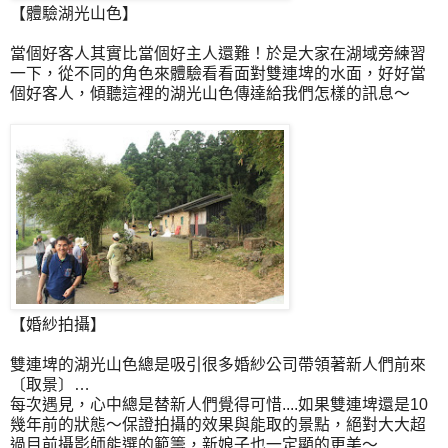
【體驗湖光山色】
當個好客人其實比當個好主人還難！於是大家在湖域旁練習
一下，從不同的角色來體驗看看面對雙連埤的水面，好好當
個好客人，傾聽這裡的湖光山色傳達給我們怎樣的訊息～
【婚紗拍攝】
雙連埤的湖光山色總是吸引很多婚紗公司帶領著新人們前來
〔取景〕…
每次遇見，心中總是替新人們覺得可惜....如果雙連埤還是10
幾年前的狀態～保證拍攝的效果與能取的景點，絕對大大超
過目前攝影師能選的範籌，新娘子也一定顯的更美～