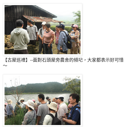
【古屋巡禮】--面對石頭屋旁農舍的傾圮，大家都表示好可惜
～