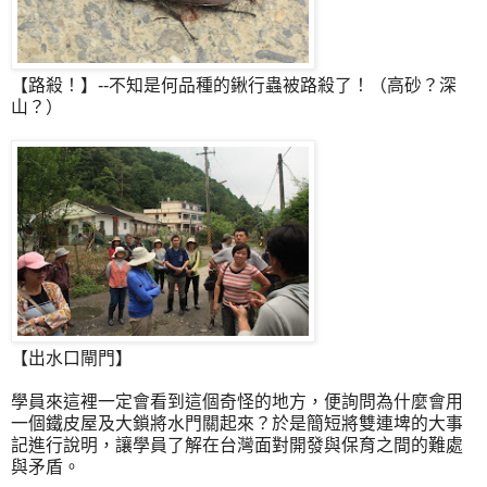
【路殺！】--不知是何品種的鍬行蟲被路殺了！（高砂？深
山？）
【出水口閘門】
學員來這裡一定會看到這個奇怪的地方，便詢問為什麼會用
一個鐵皮屋及大鎖將水門關起來？於是簡短將雙連埤的大事
記進行說明，讓學員了解在台灣面對開發與保育之間的難處
與矛盾。