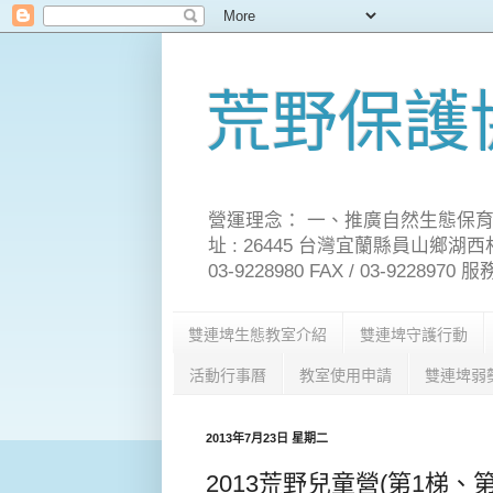
荒野保護
營運理念： 一、推廣自然生態保育
址 : 26445 台灣宜蘭縣員山鄉湖西村雙埤路21-1
03-9228980 FAX / 03-92289
雙連埤生態教室介紹
雙連埤守護行動
活動行事曆
教室使用申請
雙連埤弱
2013年7月23日 星期二
2013荒野兒童營(第1梯、第1天