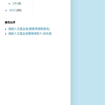
►
1月
(8)
►
2012
(86)
綠色伙伴
緯創人文基金會(雙連埤環教基地)
緯創人文基金會雙連埤影片-綜合篇