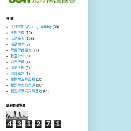
標 籤
工作假期 Working Holiday
(30)
生態危機
(10)
活動花絮
(128)
活動簡章
(3)
荒野保護協會
(21)
教室公告
(6)
對外推廣
(4)
濕地生態
(2)
環境議題
(1)
雙連埤友善農耕
(10)
雙連埤生態資源
(26)
雙連埤環境教育基地
(65)
總網頁瀏覽量
4
3
1
2
7
1