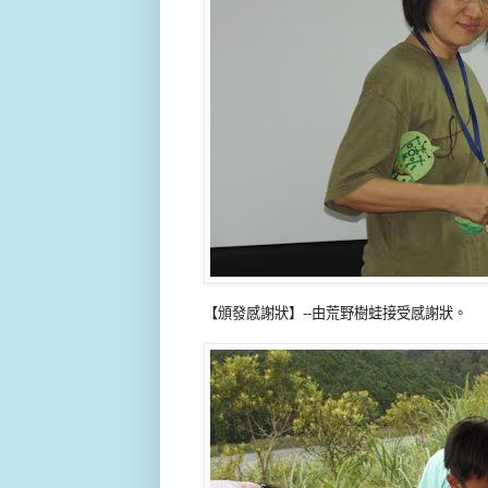
【頒發感謝狀】--由荒野樹蛙接受感謝狀。