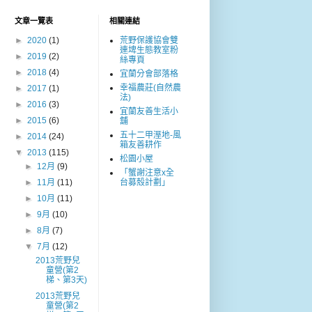
文章一覽表
相關連結
►
2020
(1)
荒野保護協會雙
連埤生態教室粉
►
2019
(2)
絲專頁
►
2018
(4)
宜蘭分會部落格
幸福農莊(自然農
►
2017
(1)
法)
►
2016
(3)
宜蘭友善生活小
►
2015
(6)
舖
五十二甲溼地-風
►
2014
(24)
箱友善耕作
▼
2013
(115)
松園小屋
►
12月
(9)
「蟹謝注意x全
►
11月
(11)
台募殼計劃」
►
10月
(11)
►
9月
(10)
►
8月
(7)
▼
7月
(12)
2013荒野兒
童營(第2
梯、第3天)
2013荒野兒
童營(第2