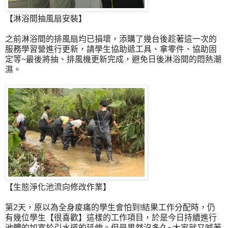
【淋浴間抽風扇安裝】
之前淋浴間的排風扇均已損壞，添購了幾台後趁著這一次的
服務學習營進行更新，請學生協助遞工具、拿零件、協助固
定等~最後將抽、排風機更新完成，避免日後淋浴間的悶熱潮
濕。
【生態淨化池流向修改作業】
第2天，原以為全身痠痛的學生會怕到!結果工作分配時，仍
有幾位學生【很喜歡】這樣的工作項目，於是今日持續進行
池體的加寬於引水道的延伸。但是果然沒多久~大家就又喊著