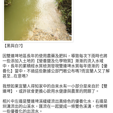
【黑與白?】
因雙連埤地區長年的使用農藥及肥料，導致每次下雨時也將
一些添加入土地的【營養鹽及化學物質】漸漸的流入水域
中，長年的累積經水質檢測發現雙連埤水質每年逐漸的【優
養化】當中，不過這些數據公部門敢公布嗎?而宜蘭人又了解
甚至...在意嗎?
我想如果宜蘭人得知家中的自來水有一小部分是來自於【雙
連埤】，或許就會更擔心飲用水健康與農業的問題了。
相片中左邊是雙連埤溪緩緩流出黃綠色的優養化水，右邊是
圳溝流出的山溪水，匯流在一起變成一條雙色溪溝，也稀釋
一些優養化的出流水。