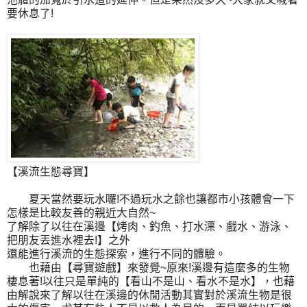
要休息了!
【溪流生態尋寶】
夏天當然要玩水囉!不過玩水之餘也讓都市小孩體會一下
怎樣是比較友善的親近大自然~
了解除了以往在溪邊【烤肉、釣魚、打水漂、戲水、游泳、
把朋友丟進水裡去!】之外
還能進行溪流的生態探索，進行不同的體驗。
也藉由【尋寶遊戲】來發覺~原來!溪邊有這麼多的生物
棲息著!以往只是單純的【看山不是山、看水不是水】，也藉
由解說來了解以往在溪邊的休閒活動其實對於溪流生物是很