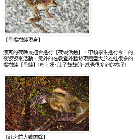
【母褐樹蛙現身】
涼爽的夜晚最適合進行【夜觀活動】，帶領學生進行今日的
夜觀觀察活動，意外的在教室外牆發現體型大於雄蛙很多的
褐樹蛙【母蛙】!真幸運~肚子鼓鼓的~感覺很多卵的樣子!
【紅斑蛇大戰蟾蜍】