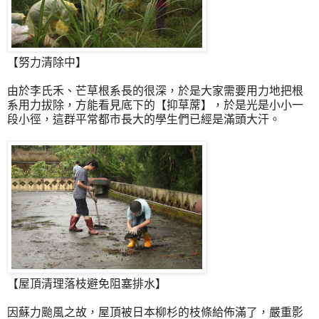
【努力清除中】
由於李氏禾、芒草根系長的很深，於是大家需要用力地把根
系用力拔除，方能看見底下的【抑草蓆】，於是光是小小一
段小徑，這群平常都市長大的學生們已經是滿頭大汗。
【屋頂清理落枝避免阻塞排水】
因蘇力颱風之故，屋頂被日本柳杉的枝條給佈滿了，嚴重影