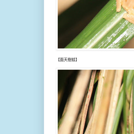
【面天樹蛙】