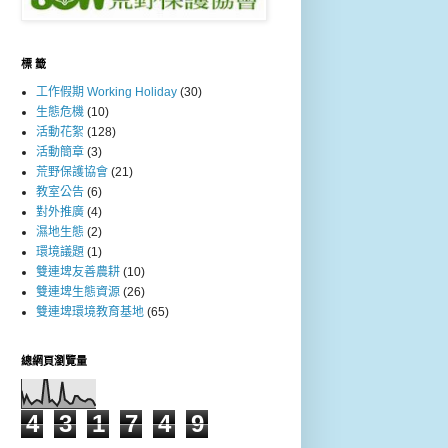
標 籤
工作假期 Working Holiday
(30)
生態危機
(10)
活動花絮
(128)
活動簡章
(3)
荒野保護協會
(21)
教室公告
(6)
對外推廣
(4)
濕地生態
(2)
環境議題
(1)
雙連埤友善農耕
(10)
雙連埤生態資源
(26)
雙連埤環境教育基地
(65)
總網頁瀏覽量
4
3
1
7
4
9