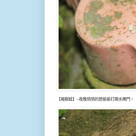
【褐樹蛙】--夜晚悄悄的想偷偷打開水閘門。