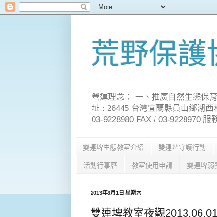
荒野保護
營運理念： 一、推廣自然生態保育
址 : 26445 台灣宜蘭縣員山鄉湖西村雙埤路21-1
03-9228980 FAX / 03-92289
雙連埤生態教室介紹
雙連埤守護行動
活動行事曆
教室使用申請
雙連埤弱
2013年6月1日 星期六
雙連埤教室夜觀2013.06.0