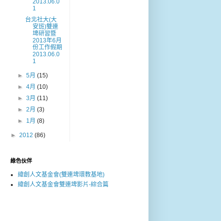
2013.06.0
1
台北社大(大
安班)雙連
埤研習暨
2013年6月
份工作假期
2013.06.0
1
►
5月
(15)
►
4月
(10)
►
3月
(11)
►
2月
(3)
►
1月
(8)
►
2012
(86)
綠色伙伴
緯創人文基金會(雙連埤環教基地)
緯創人文基金會雙連埤影片-綜合篇