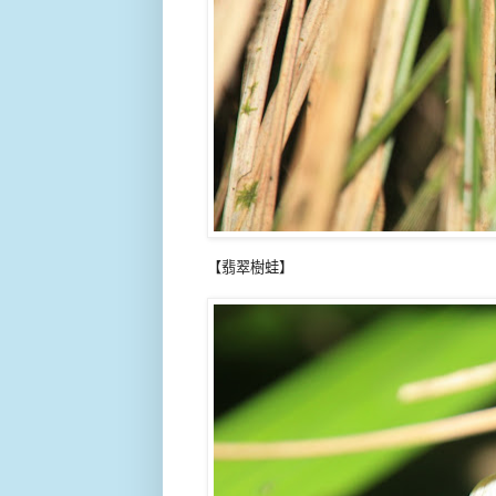
【翡翠樹蛙】