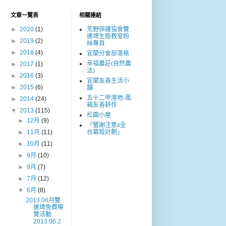
文章一覽表
相關連結
►
2020
(1)
荒野保護協會雙
連埤生態教室粉
►
2019
(2)
絲專頁
►
2018
(4)
宜蘭分會部落格
幸福農莊(自然農
►
2017
(1)
法)
►
2016
(3)
宜蘭友善生活小
►
2015
(6)
舖
五十二甲溼地-風
►
2014
(24)
箱友善耕作
▼
2013
(115)
松園小屋
►
12月
(9)
「蟹謝注意x全
►
11月
(11)
台募殼計劃」
►
10月
(11)
►
9月
(10)
►
8月
(7)
►
7月
(12)
▼
6月
(8)
2013.06月雙
連埤免費導
覽活動
2013.06.2