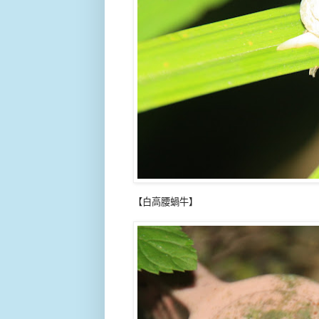
【白高腰蝸牛】