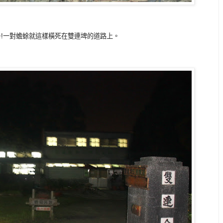
~!一對蟾蜍就這樣橫死在雙連埤的道路上。