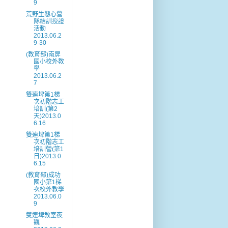
9
荒野生態心營
隊結訓授證
活動
2013.06.2
9-30
(教育部)南屏
國小校外教
學
2013.06.2
7
雙連埤第1梯
次初階志工
培訓(第2
天)2013.0
6.16
雙連埤第1梯
次初階志工
培訓營(第1
日)2013.0
6.15
(教育部)成功
國小第1梯
次校外教學
2013.06.0
9
雙連埤教室夜
觀