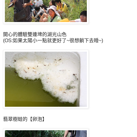
開心的體驗雙連埤的湖光山色
(OS:如果太陽小一點就更好了~很想躺下去睡~)
翡翠樹蛙的【卵泡】