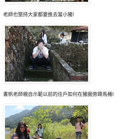
老師也堅持大家都要進去當小豬!
書帆老師親自示範以前的住戶如何在豬圈旁蹲馬桶!