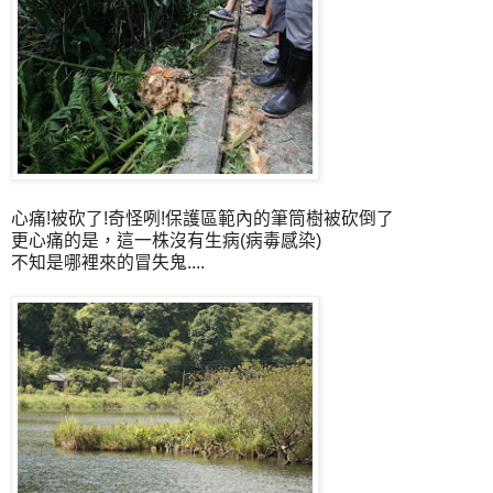
心痛!被砍了!奇怪咧!保護區範內的筆筒樹被砍倒了
更心痛的是，這一株沒有生病(病毒感染)
不知是哪裡來的冒失鬼....