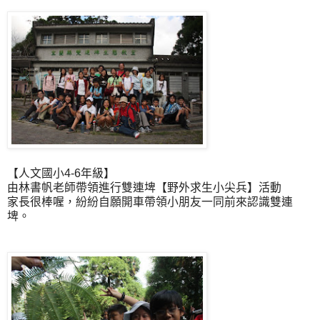
【人文國小4-6年級】
由林書帆老師帶領進行雙連埤【野外求生小尖兵】活動
家長很棒喔，紛紛自願開車帶領小朋友一同前來認識雙連
埤。