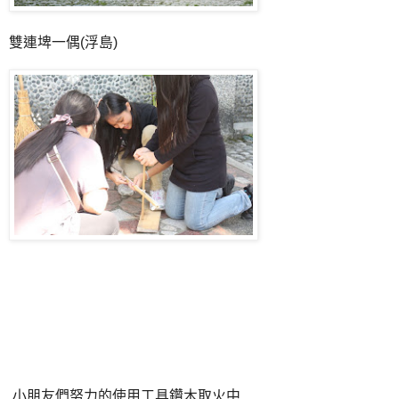
雙連埤一偶(浮島)
小朋友們努力的使用工具鑽木取火中