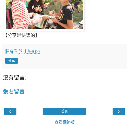
【分享是快樂的】
莊育偉
於
上午9:00
分享
沒有留言:
張貼留言
‹
›
首頁
查看網路版